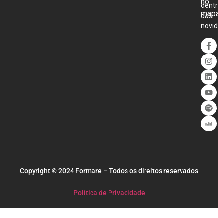
no
dentr
map
das
novid
Copyright © 2024 Formare – Todos os direitos reservados
Política de Privacidade