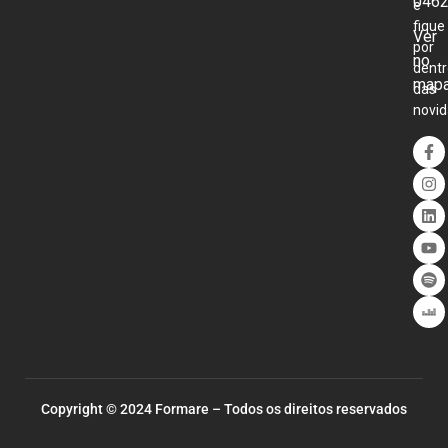
0462
e
fique
Ver
por
no
dentr
map
das
novid
Copyright © 2024 Formare – Todos os direitos reservados