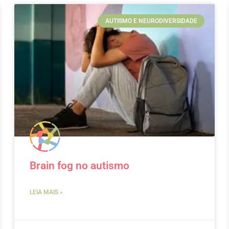
AUTISMO E NEURODIVERSIDADE
Brain fog no autismo
LEIA MAIS »