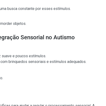
 uma busca constante por esses estímulos.
 morder objetos.
tegração Sensorial no Autismo
 suave e poucos estímulos.
com brinquedos sensoriais e estímulos adequados.
o.
ficas para ajudar a regular o processamento sensorial. A