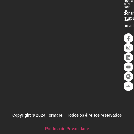
fique
Ver
por
no
dentr
map
das
novid
Copyright © 2024 Formare – Todos os direitos reservados
Política de Privacidade