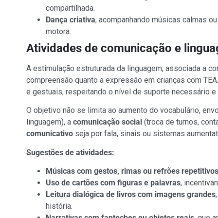
compartilhada.
Dança criativa
, acompanhando músicas calmas ou r
motora.
Atividades de comunicação e lingu
A estimulação estruturada da linguagem, associada a con
compreensão quanto a expressão em crianças com TEA. 
e gestuais, respeitando o nível de suporte necessário e 
O objetivo não se limita ao aumento do vocabulário, en
linguagem), a
comunicação social
(troca de turnos, cont
comunicativo
seja por fala, sinais ou sistemas aumenta
Sugestões de atividades:
Músicas com gestos, rimas ou refrões repetitivo
Uso de cartões com figuras e palavras
, incentiv
Leitura dialógica de livros com imagens grandes
história.
Narrativas com fantoches ou objetos reais
, que 