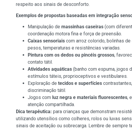
respeito aos sinais de desconforto.
Exemplos de propostas baseadas em integração sensor
Manipulação de
massinhas caseiras
(com diferent
coordenação motora fina e força de preensão.
Caixas sensoriais
com arroz colorido, bolinhas de
pesos, temperaturas e resistências variadas.
Pintura com os dedos ou pincéis grossos
, favore
contato tátil.
Atividades aquáticas
(banho com espuma, jogos de
estímulos táteis, proprioceptivos e vestibulares.
Exploração de
tecidos e superfícies
contrastantes,
discriminação tátil.
Jogos com
luz negra e materiais fluorescentes
, 
atenção compartilhada.
Dica terapêutica:
para crianças que demonstram resistên
utilizando utensílios como colheres, rolos ou luvas sen
sinais de aceitação ou sobrecarga. Lembre de sempre ter