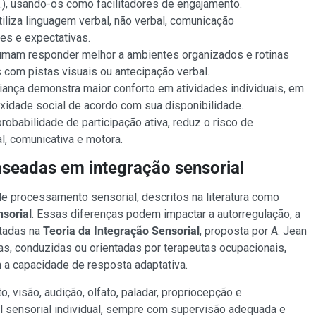
c.), usando-os como facilitadores de engajamento.
 utiliza linguagem verbal, não verbal, comunicação
ões e expectativas.
stumam responder melhor a ambientes organizados e rotinas
com pistas visuais ou antecipação verbal.
riança demonstra maior conforto em atividades individuais, em
idade social de acordo com sua disponibilidade.
robabilidade de participação ativa, reduz o risco de
l, comunicativa e motora.
baseadas em integração sensorial
e processamento sensorial, descritos na literatura como
sorial
. Essas diferenças podem impactar a autorregulação, a
ntadas na
Teoria da Integração Sensorial
, proposta por A. Jean
as, conduzidas ou orientadas por terapeutas ocupacionais,
a capacidade de resposta adaptativa.
 visão, audição, olfato, paladar, propriocepção e
l sensorial individual, sempre com supervisão adequada e