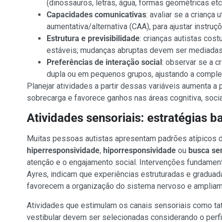
(dinossauros, letras, água, formas geométricas et
Capacidades comunicativas
: avaliar se a criança
aumentativa/alternativa (CAA), para ajustar instruç
Estrutura e previsibilidade
: crianças autistas co
estáveis; mudanças abruptas devem ser mediadas 
Preferências de interação social
: observar se a c
dupla ou em pequenos grupos, ajustando a complex
Planejar atividades a partir dessas variáveis aumenta a p
sobrecarga e favorece ganhos nas áreas cognitiva, socia
Atividades sensoriais: estratégias 
Muitas pessoas autistas apresentam padrões atípicos d
hiperresponsividade
,
hiporresponsividade
ou
busca sen
atenção e o engajamento social. Intervenções fundame
Ayres, indicam que experiências estruturadas e graduad
favorecem a organização do sistema nervoso e ampliam 
Atividades que estimulam os canais sensoriais como tato,
vestibular devem ser selecionadas considerando o perfi