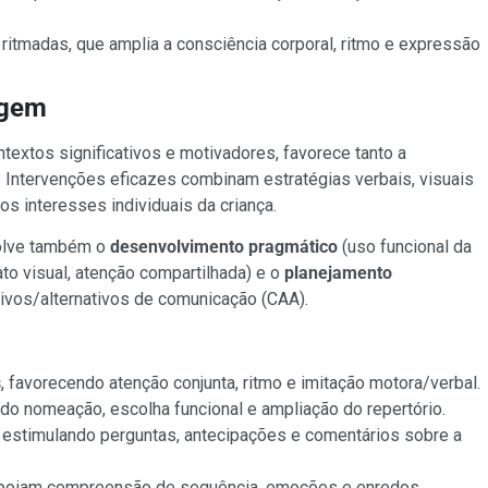
itmadas, que amplia a consciência corporal, ritmo e expressão
agem
textos significativos e motivadores, favorece tanto a
Intervenções eficazes combinam estratégias verbais, visuais
os interesses individuais da criança.
volve também o
desenvolvimento pragmático
(uso funcional da
ato visual, atenção compartilhada) e o
planejamento
tivos/alternativos de comunicação (CAA).
s
, favorecendo atenção conjunta, ritmo e imitação motora/verbal.
ando nomeação, escolha funcional e ampliação do repertório.
, estimulando perguntas, antecipações e comentários sobre a
apoiam compreensão de sequência, emoções e enredos